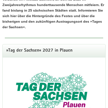
Zweijahresrhythmus hunderttausende Menschen mitfeiern. Er
fand bislang in 25 sächsischen Städten statt. Informieren Sie
sich hier über die Hintergründe des Festes und über die
bisherigen und den zukünftigen Austragungsort des »Tages
der Sachsen«.
»Gemeinsam SPITZE feiern«
Gewinner-Motto für den »Tag der
»Tag der Sachsen« 2027 in Plauen
Sachsen« 2027
933 Stimmen wurden online abgegeben. Mit
40,3 Prozent setzte sich der Vorschlag von
Andy Kannewurf aus Leipzig gegen drei
weitere Ideen aus der Bevölkerung durch.
»Tag der Sachsen« 2027 in Plauen