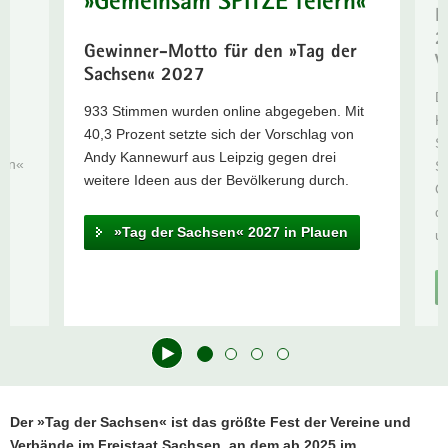
»Gemeinsam SPITZE feiern«
D
»Tag der
a
2
Sachsen«
v
Gewinner-Motto für den »Tag der
V
2027 in
i
Sachsen« 2027
e
Plauen
g
D
Zur
933 Stimmen wurden online abgegeben. Mit
a
K
Jubiläumsbroschüre
40,3 Prozent setzte sich der Vorschlag von
t
St
Andy Kannewurf aus Leipzig gegen drei
i
sen«
S
weitere Ideen aus der Bevölkerung durch.
o
O
n
d
»Tag der Sachsen« 2027 in Plauen
un
Hauptinhalt
Der »Tag der Sachsen« ist das größte Fest der Vereine und
Verbände im Freistaat Sachsen, an dem ab 2025 im