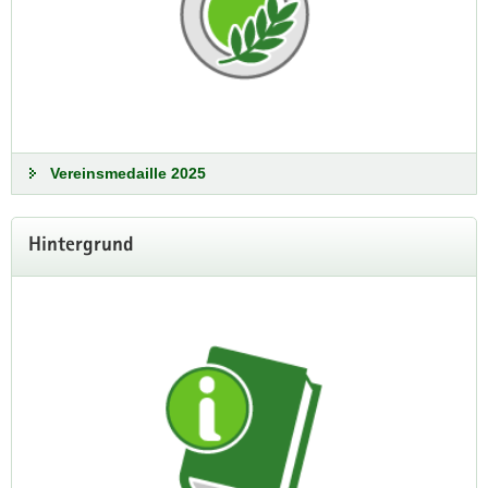
Die Spitzenstadt feiert vom 18. bis
20. Juni 2027 Sachsens größtes
Vereins- und Verbandsfest
Die frisch ernannte Ausrichterstadt rechnet mit
300.000 Gästen und freut sich, das größte
Vereinsmedaille 2025
Vereins- und Verbandsfest im facettenreichen
Vogtland zu feiern. Plauen hat bereits 1997
den 6. »Tag der Sachsen« ausgetragen und
Hintergrund
möchte gern 2027 seine Erfolgsgeschichte
fortschreiben.
»Tag der Sachsen« 2027 in Plauen