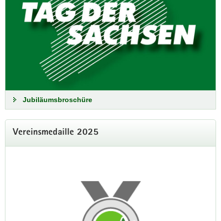
2027 an Steffen Zenner, den
Oberbürgermeister von Plauen übergeben. Mit
dabei waren das Sebnitzer Blumenmädchen
und die Plauener Spitzenprinzessin.
»Tag der Sachsen« 2027 in Plauen
Jubiläumsbroschüre
Vereinsmedaille 2025
»Tag der Sachsen« 2027 in
Plauen