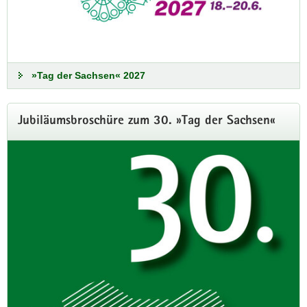
»Tag der Sachsen« 2027
Jubiläumsbroschüre zum 30. »Tag der Sachsen«
Plauen übernimmt
Staffelstab für den »Tag der
Sachsen« 2027
Die Spitzenstadt feiert vom 18. bis
20. Juni 2027 Sachsens größtes
Vereins- und Verbandsfest
Der Sebnitzer Oberbürgermeister Ronald
Kretzschmar hat am 2. Februar den Staffelstab
für die Austragung des »Tages der Sachsen«